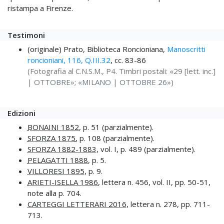
ristampa a Firenze.
Testimoni
(originale) Prato, Biblioteca Roncioniana,
Manoscritti
roncioniani, 116, Q.III.32
, cc. 83-86
(Fotografia al C.N.S.M., P4. Timbri postali: «29 [lett. inc.]
| OTTOBRE»; «MILANO | OTTOBRE 26»)
Edizioni
BONAINI 1852
, p. 51 (parzialmente).
SFORZA 1875
, p. 108 (parzialmente).
SFORZA 1882-1883
, vol. I, p. 489 (parzialmente).
PELAGATTI 1888
, p. 5.
VILLORESI 1895
, p. 9.
ARIETI-ISELLA 1986
, lettera n. 456, vol. II, pp. 50-51,
note alla p. 704.
CARTEGGI LETTERARI 2016
, lettera n. 278, pp. 711-
713.