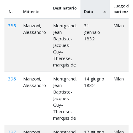
Luogo di
Destinatario
N.
Mittente
Data
partenza
385
Manzoni,
Montgrand,
31
Milan
Alessandro
Jean-
gennaio
Baptiste-
1832
Jacques-
Guy-
Therese,
marquis de
396
Manzoni,
Montgrand,
14 giugno
Milan
Alessandro
Jean-
1832
Baptiste-
Jacques-
Guy-
Therese,
marquis de
397
Manzoni,
Montgrand,
17 giugno
Milan