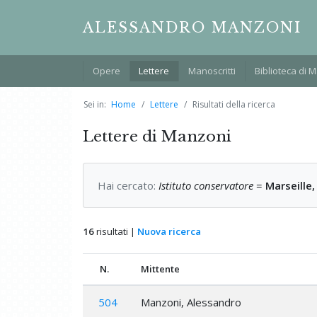
ALESSANDRO MANZONI
Opere
Lettere
Manoscritti
Biblioteca di 
Sei in:
Home
Lettere
Risultati della ricerca
Lettere di Manzoni
Hai cercato:
Istituto conservatore
=
Marseille
16
risultati |
Nuova ricerca
N.
Mittente
504
Manzoni, Alessandro