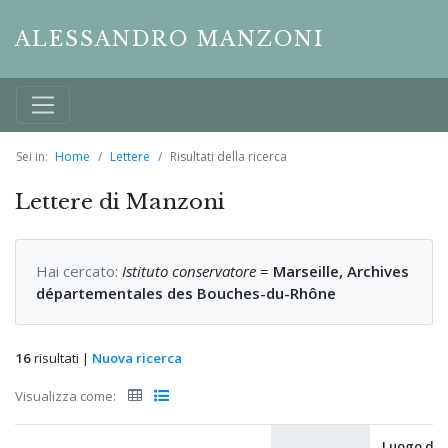
ALESSANDRO MANZONI
Sei in:
Home
Lettere
Risultati della ricerca
Lettere di Manzoni
Hai cercato:
Istituto conservatore
=
Marseille, Archives
départementales des Bouches-du-Rhône
16
risultati |
Nuova ricerca
Visualizza come:
Luogo di