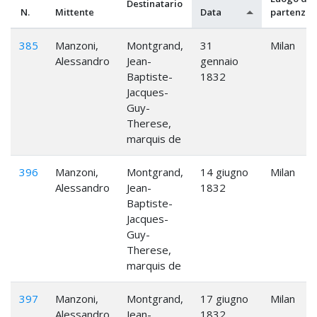
Destinatario
N.
Mittente
Data
partenza
385
Manzoni,
Montgrand,
31
Milan
Alessandro
Jean-
gennaio
Baptiste-
1832
Jacques-
Guy-
Therese,
marquis de
396
Manzoni,
Montgrand,
14 giugno
Milan
Alessandro
Jean-
1832
Baptiste-
Jacques-
Guy-
Therese,
marquis de
397
Manzoni,
Montgrand,
17 giugno
Milan
Alessandro
Jean-
1832