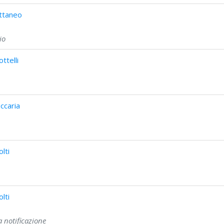
ttaneo
io
ttelli
ccaria
lti
lti
la notificazione