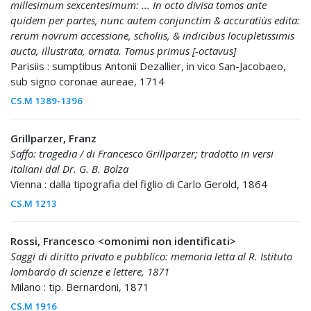
millesimum sexcentesimum: ... In octo divisa tomos ante
quidem per partes, nunc autem conjunctim & accuratiùs edita:
rerum novrum accessione, scholiis, & indicibus locupletissimis
aucta, illustrata, ornata. Tomus primus [-octavus]
Parisiis : sumptibus Antonii Dezallier, in vico San-Jacobaeo,
sub signo coronae aureae, 1714
CS.M 1389-1396
Grillparzer, Franz
Saffo: tragedia / di Francesco Grillparzer; tradotto in versi
italiani dal Dr. G. B. Bolza
Vienna : dalla tipografia del figlio di Carlo Gerold, 1864
CS.M 1213
Rossi, Francesco <omonimi non identificati>
Saggi di diritto privato e pubblico: memoria letta al R. Istituto
lombardo di scienze e lettere, 1871
Milano : tip. Bernardoni, 1871
CS.M 1916