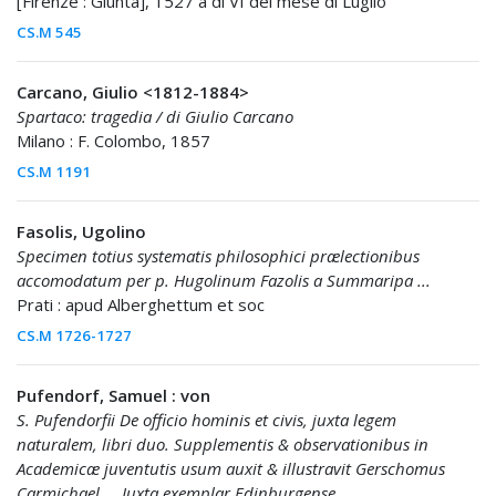
[Firenze : Giunta], 1527 a di VI del mese di Luglio
CS.M 545
Carcano, Giulio <1812-1884>
Spartaco: tragedia / di Giulio Carcano
Milano : F. Colombo, 1857
CS.M 1191
Fasolis, Ugolino
Specimen totius systematis philosophici prælectionibus
accomodatum per p. Hugolinum Fazolis a Summaripa ...
Prati : apud Alberghettum et soc
CS.M 1726-1727
Pufendorf, Samuel : von
S. Pufendorfii De officio hominis et civis, juxta legem
naturalem, libri duo. Supplementis & observationibus in
Academicæ juventutis usum auxit & illustravit Gerschomus
Carmichael ... Juxta exemplar Edinburgense