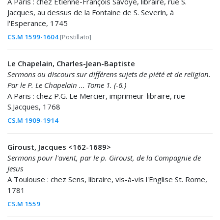
A Paris : chez Etienne-François Savoye, libraire, ruë S.
Jacques, au dessus de la Fontaine de S. Severin, à
l'Esperance, 1745
CS.M 1599-1604
[Postillato]
Le Chapelain, Charles-Jean-Baptiste
Sermons ou discours sur différens sujets de piété et de religion.
Par le P. Le Chapelain ... Tome 1. (-6.)
A Paris : chez P.G. Le Mercier, imprimeur-libraire, rue
S.Jacques, 1768
CS.M 1909-1914
Giroust, Jacques <162-1689>
Sermons pour l'avent, par le p. Giroust, de la Compagnie de
Jesus
A Toulouse : chez Sens, libraire, vis-à-vis l'Englise St. Rome,
1781
CS.M 1559