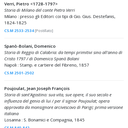
Verri, Pietro <1728-1797>
Storia di Milano del conte Pietro Verri
Milano : presso gli Editori: coi tipi di Gio. Gius. Destefanis,
1824-1825
CS.M 2533-2534
[Postillato]
Spanò-Bolani, Domenico
Storia di Reggio di Calabria: da tempi primitivi sino all'anno di
Cristo 1797 / di Domenico Spanò Bolani
Napoli : Stamp. e cartiere del Fibreno, 1857
CS.M 2501-2502
Poujoulat, Jean Joseph François
Storia di sant'Agostino: sua vita, sue opere, il suo secolo e
influenza del genio di lui / per il signor Poujoulat; opera
approvata da monsignore arcivescovo di Parigi; prima versione
italiana
Losanna : S. Bonamici e Compagnia, 1845
CS.M 840-842