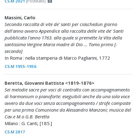
CS.M 2021
[Postillato]
Massini, Carlo
Seconda raccolta di vite de' santi per ciaschedun giorno
dell'anno ovvero Appendice alla raccolta delle vite de' Santi
pubblicata l'anno 1763. alla quale si premette la Vita della
santissima Vergine Maria madre di Dio ... Tomo primo [-
secondo]
In Roma : nella stamperia di Marco Pagliarini, 1772
CS.M 1955-1956
Beretta, Giovanni Battista <1819-1876>
Sei melodie sacre per voci di contralto con accompagnamento
di harmonium o pianoforte: eseguibili anche da una sola voce
ovvero da due voci senza accompagnamento / strofe composte
per una prima Comunione da Alessandro Manzoni; musica del
Cav.e M.o G.B. Beretta
Milano : G. Canti, [185.]
CS.M 2817