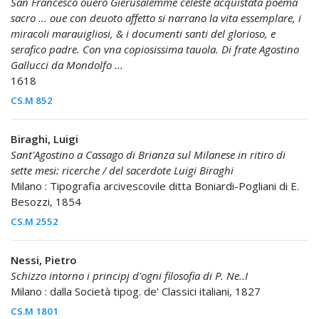
San Francesco ouero Gierusalemme celeste acquistata poema
sacro ... oue con deuoto affetto si narrano la vita essemplare, i
miracoli marauigliosi, & i documenti santi del glorioso, e
serafico padre. Con vna copiosissima tauola. Di frate Agostino
Gallucci da Mondolfo ...
1618
CS.M 852
Biraghi, Luigi
Sant'Agostino a Cassago di Brianza sul Milanese in ritiro di
sette mesi: ricerche / del sacerdote Luigi Biraghi
Milano : Tipografia arcivescovile ditta Boniardi-Pogliani di E.
Besozzi, 1854
CS.M 2552
Nessi, Pietro
Schizzo intorno i principj d'ogni filosofia di P. Ne..I
Milano : dalla Società tipog. de' Classici italiani, 1827
CS.M 1801