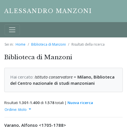
ALESSANDRO MANZONI
Sei in:
Home
Biblioteca di Manzoni
Risultati della ricerca
Biblioteca di Manzoni
Hai cercato:
Istituto conservatore
=
Milano, Biblioteca
del Centro nazionale di studi manzoniani
Risultati
1.301
-
1.400
di
1.578
totali |
Nuova ricerca
Ordine: titolo
Varano, Alfonso <1705-1788>