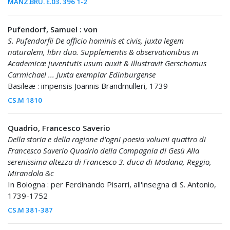
MANZ.BRU. E.03. 396 1-2
Pufendorf, Samuel : von
S. Pufendorfii De officio hominis et civis, juxta legem
naturalem, libri duo. Supplementis & observationibus in
Academicæ juventutis usum auxit & illustravit Gerschomus
Carmichael ... Juxta exemplar Edinburgense
Basileæ : impensis Joannis Brandmulleri, 1739
CS.M 1810
Quadrio, Francesco Saverio
Della storia e della ragione d'ogni poesia volumi quattro di
Francesco Saverio Quadrio della Compagnia di Gesù Alla
serenissima altezza di Francesco 3. duca di Modana, Reggio,
Mirandola &c
In Bologna : per Ferdinando Pisarri, all'insegna di S. Antonio,
1739-1752
CS.M 381-387