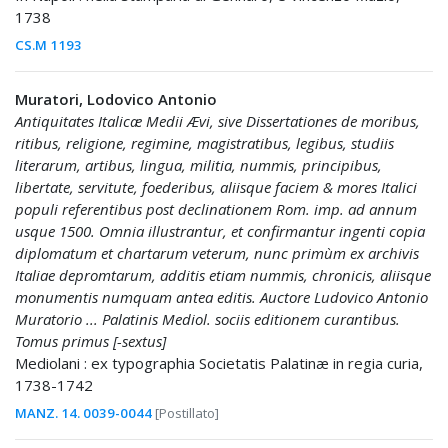
1738
CS.M 1193
Muratori, Lodovico Antonio
Antiquitates Italicæ Medii Ævi, sive Dissertationes de moribus,
ritibus, religione, regimine, magistratibus, legibus, studiis
literarum, artibus, lingua, militia, nummis, principibus,
libertate, servitute, foederibus, aliisque faciem & mores Italici
populi referentibus post declinationem Rom. imp. ad annum
usque 1500. Omnia illustrantur, et confirmantur ingenti copia
diplomatum et chartarum veterum, nunc primùm ex archivis
Italiae depromtarum, additis etiam nummis, chronicis, aliisque
monumentis numquam antea editis. Auctore Ludovico Antonio
Muratorio ... Palatinis Mediol. sociis editionem curantibus.
Tomus primus [-sextus]
Mediolani : ex typographia Societatis Palatinæ in regia curia,
1738-1742
MANZ. 14. 0039-0044
[Postillato]