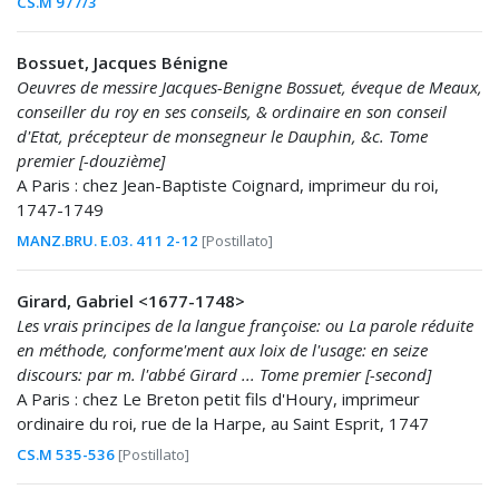
CS.M 977/3
Bossuet, Jacques Bénigne
Oeuvres de messire Jacques-Benigne Bossuet, éveque de Meaux,
conseiller du roy en ses conseils, & ordinaire en son conseil
d'Etat, précepteur de monsegneur le Dauphin, &c. Tome
premier [-douzième]
A Paris : chez Jean-Baptiste Coignard, imprimeur du roi,
1747-1749
MANZ.BRU. E.03. 411 2-12
[Postillato]
Girard, Gabriel <1677-1748>
Les vrais principes de la langue françoise: ou La parole réduite
en méthode, conforme'ment aux loix de l'usage: en seize
discours: par m. l'abbé Girard ... Tome premier [-second]
A Paris : chez Le Breton petit fils d'Houry, imprimeur
ordinaire du roi, rue de la Harpe, au Saint Esprit, 1747
CS.M 535-536
[Postillato]