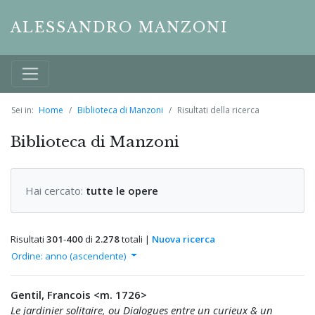
ALESSANDRO MANZONI
Sei in:
Home
Biblioteca di Manzoni
Risultati della ricerca
Biblioteca di Manzoni
Hai cercato:
tutte le opere
Risultati
301
-
400
di
2.278
totali |
Nuova ricerca
Ordine: anno (ascendente)
Gentil, Francois <m. 1726>
Le jardinier solitaire, ou Dialogues entre un curieux & un