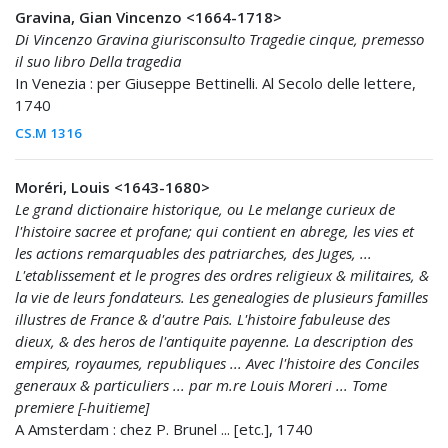
Gravina, Gian Vincenzo <1664-1718>
Di Vincenzo Gravina giurisconsulto Tragedie cinque, premesso
il suo libro Della tragedia
In Venezia : per Giuseppe Bettinelli. Al Secolo delle lettere,
1740
CS.M 1316
Moréri, Louis <1643-1680>
Le grand dictionaire historique, ou Le melange curieux de
l'histoire sacree et profane; qui contient en abrege, les vies et
les actions remarquables des patriarches, des Juges, ...
L'etablissement et le progres des ordres religieux & militaires, &
la vie de leurs fondateurs. Les genealogies de plusieurs familles
illustres de France & d'autre Pais. L'histoire fabuleuse des
dieux, & des heros de l'antiquite payenne. La description des
empires, royaumes, republiques ... Avec l'histoire des Conciles
generaux & particuliers ... par m.re Louis Moreri ... Tome
premiere [-huitieme]
A Amsterdam : chez P. Brunel ... [etc.], 1740