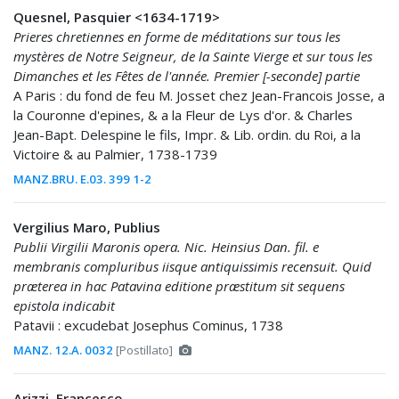
Quesnel, Pasquier <1634-1719>
Prieres chretiennes en forme de méditations sur tous les
mystères de Notre Seigneur, de la Sainte Vierge et sur tous les
Dimanches et les Fêtes de l'année. Premier [-seconde] partie
A Paris : du fond de feu M. Josset chez Jean-Francois Josse, a
la Couronne d'epines, & a la Fleur de Lys d'or. & Charles
Jean-Bapt. Delespine le fils, Impr. & Lib. ordin. du Roi, a la
Victoire & au Palmier, 1738-1739
MANZ.BRU. E.03. 399 1-2
Vergilius Maro, Publius
Publii Virgilii Maronis opera. Nic. Heinsius Dan. fil. e
membranis compluribus iisque antiquissimis recensuit. Quid
præterea in hac Patavina editione præstitum sit sequens
epistola indicabit
Patavii : excudebat Josephus Cominus, 1738
MANZ. 12.A. 0032
[Postillato]
Arizzi, Francesco