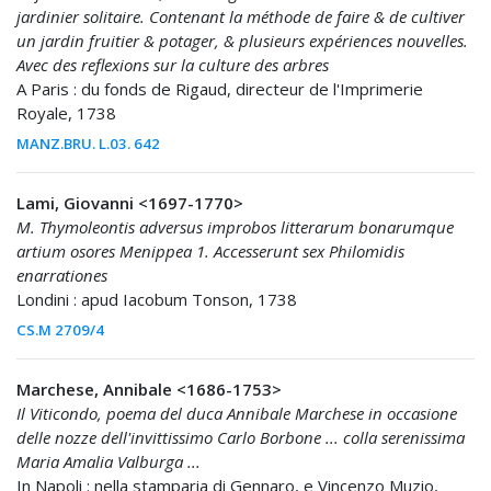
jardinier solitaire. Contenant la méthode de faire & de cultiver
un jardin fruitier & potager, & plusieurs expériences nouvelles.
Avec des reflexions sur la culture des arbres
A Paris : du fonds de Rigaud, directeur de l'Imprimerie
Royale, 1738
MANZ.BRU. L.03. 642
Lami, Giovanni <1697-1770>
M. Thymoleontis adversus improbos litterarum bonarumque
artium osores Menippea 1. Accesserunt sex Philomidis
enarrationes
Londini : apud Iacobum Tonson, 1738
CS.M 2709/4
Marchese, Annibale <1686-1753>
Il Viticondo, poema del duca Annibale Marchese in occasione
delle nozze dell'invittissimo Carlo Borbone ... colla serenissima
Maria Amalia Valburga ...
In Napoli : nella stamparia di Gennaro, e Vincenzo Muzio,