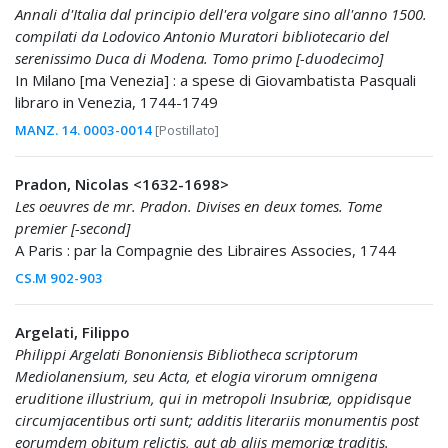
Annali d'Italia dal principio dell'era volgare sino all'anno 1500.
compilati da Lodovico Antonio Muratori bibliotecario del
serenissimo Duca di Modena. Tomo primo [-duodecimo]
In Milano [ma Venezia] : a spese di Giovambatista Pasquali
libraro in Venezia, 1744-1749
MANZ. 14. 0003-0014
[Postillato]
Pradon, Nicolas <1632-1698>
Les oeuvres de mr. Pradon. Divises en deux tomes. Tome
premier [-second]
A Paris : par la Compagnie des Libraires Associes, 1744
CS.M 902-903
Argelati, Filippo
Philippi Argelati Bononiensis Bibliotheca scriptorum
Mediolanensium, seu Acta, et elogia virorum omnigena
eruditione illustrium, qui in metropoli Insubriæ, oppidisque
circumjacentibus orti sunt; additis literariis monumentis post
eorumdem obitum relictis, aut ab aliis memoriæ traditis.