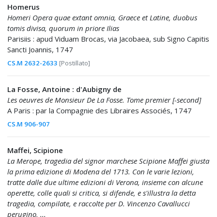
Homerus
Homeri Opera quae extant omnia, Graece et Latine, duobus
tomis divisa, quorum in priore Ilias
Parisiis : apud Viduam Brocas, via Jacobaea, sub Signo Capitis
Sancti Joannis, 1747
CS.M 2632-2633
[Postillato]
La Fosse, Antoine : d'Aubigny de
Les oeuvres de Monsieur De La Fosse. Tome premier [-second]
A Paris : par la Compagnie des Libraires Associés, 1747
CS.M 906-907
Maffei, Scipione
La Merope, tragedia del signor marchese Scipione Maffei giusta
la prima edizione di Modena del 1713. Con le varie lezioni,
tratte dalle due ultime edizioni di Verona, insieme con alcune
operette, colle quali si critica, si difende, e s'illustra la detta
tragedia, compilate, e raccolte per D. Vincenzo Cavallucci
perugino, ...