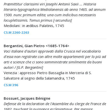
Præmittitur clarissimi viri Josephi Antonii Saxii ... Historia
literario-typographica Mediolanensis ab anno 1465. ad annum
1500. nunc primum edita; una cum indicibus necessariis
locupletissimis. Tomus primus [-secundus]
Mediolani : in ædibus Palatinis, 1745
CS.M 2260-2263
Bergantini, Gian Pietro <1685-1764>
Voci italiane d'autori approvati dalla Crusca nel vocabolario
d'essa non registrate con altre molte appartenenti per lo più ad
arti e scienze che ci sono somministrate similmente da buoni
autori / [G.P. Bergantini]
Venezia : appresso Pietro Bassaglia in Merceria di S.
Salvatore al segno della Salamandra, 1745
CS.M 396
Bossuet, Jacques Bénigne
Defense de la declaration de l'Assemblee du clerge de France de
1682. touchant la puissance ecclesiastique. Par messire