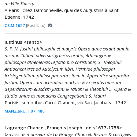
de Ville Thierry ...
A Paris : chez Damonneville, quai des Augustins à Saint
Etienne, 1742
CS.M 1627
[Postillato]
Iustinus <santo>
S. P. N. Justini philosophi et matyris Opera quae extant omnia
necnon Tatiani adversus graecos oratio, Athenagorae
philosophi atheniensis Legatio pro christianis, S. Theophili
Antiocheni tres ad Autolycum libri, Hermiae philosophi
Irrisiogentilium philosophorum : item in Appendice supposita
Justino Opera cum actis illius martyrii & excerptis operum
deperditorum eiusdem Justini & Tatiani & Theophili ... Opera &
studio unius ex monachis Congregationis S. Mauri
Parisiis :sumptibus Caroli Osmont, via San-Jacobaea, 1742
MANZ.BRU. F.07. 488
Lagrange Chancel, François Joseph : de <1677-1758>
Œuvres de monsieur de La Grange-Chancel. Revuës & corrigees