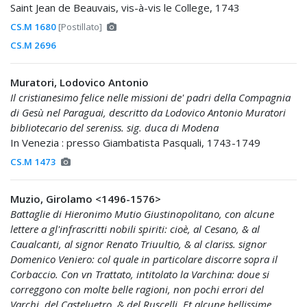
Saint Jean de Beauvais, vis-à-vis le College, 1743
CS.M 1680
[Postillato]
CS.M 2696
Muratori, Lodovico Antonio
Il cristianesimo felice nelle missioni de' padri della Compagnia
di Gesù nel Paraguai, descritto da Lodovico Antonio Muratori
bibliotecario del sereniss. sig. duca di Modena
In Venezia : presso Giambatista Pasquali, 1743-1749
CS.M 1473
Muzio, Girolamo <1496-1576>
Battaglie di Hieronimo Mutio Giustinopolitano, con alcune
lettere a gl'infrascritti nobili spiriti: cioè, al Cesano, & al
Caualcanti, al signor Renato Triuultio, & al clariss. signor
Domenico Veniero: col quale in particolare discorre sopra il
Corbaccio. Con vn Trattato, intitolato la Varchina: doue si
correggono con molte belle ragioni, non pochi errori del
Varchi, del Casteluetro, & del Ruscelli. Et alcune bellissime