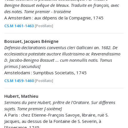
Benigne Bossuet evêque de Meaux. Traduite en françois, avec
des notes. Tome premier - troisiéme
A Amsterdam : aux dépens de la Compagnie, 1745
CS.M 1461-1463
[Postillato]
Bossuet, Jacques Bénigne
Defensio declarationis conventus cleri Gallicani an. 1682. De
ecclesiastica potestate auctore Illustrissimo ac Reverendissimo
D. Jacobo-Benigno Bossuet ... cum nonnullis notis. Tomus
primus [-secundus]
Amstelodami : Sumptibus Societatis, 1745
CS.M 1459-1460
[Postillato]
Hubert, Mathieu
Sermons du pere Hubert, prêtre de l'Oratoire. Sur differens
sujets. Tome premier [-sixième]
A Paris : chez Etienne-François Savoye, libraire, ruë S.
Jacques, au dessus de la Fontaine de S. Severin, à
l'Esperance, 1745