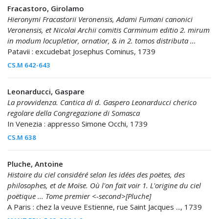
Fracastoro, Girolamo
Hieronymi Fracastorii Veronensis, Adami Fumani canonici
Veronensis, et Nicolai Archii comitis Carminum editio 2. mirum
in modum locupletior, ornatior, & in 2. tomos distributa ...
Patavii : excudebat Josephus Cominus, 1739
CS.M 642-643
Leonarducci, Gaspare
La provvidenza. Cantica di d. Gaspero Leonarducci cherico
regolare della Congregazione di Somasca
In Venezia : appresso Simone Occhi, 1739
CS.M 638
Pluche, Antoine
Histoire du ciel considéré selon les idées des poëtes, des
philosophes, et de Moïse. Où l'on fait voir 1. L'origine du ciel
poëtique ... Tome premier <-second>[Pluche]
A Paris : chez la veuve Estienne, rue Saint Jacques ..., 1739