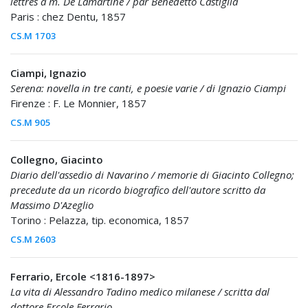
lettres a m. De Lamartine / par Benedetto Castiglia
Paris : chez Dentu, 1857
CS.M 1703
Ciampi, Ignazio
Serena: novella in tre canti, e poesie varie / di Ignazio Ciampi
Firenze : F. Le Monnier, 1857
CS.M 905
Collegno, Giacinto
Diario dell'assedio di Navarino / memorie di Giacinto Collegno;
precedute da un ricordo biografico dell'autore scritto da
Massimo D'Azeglio
Torino : Pelazza, tip. economica, 1857
CS.M 2603
Ferrario, Ercole <1816-1897>
La vita di Alessandro Tadino medico milanese / scritta dal
dottore Ercole Ferrario