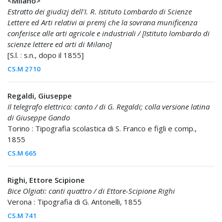
<Milano>
Estratto dei giudizj dell'I. R. Istituto Lombardo di Scienze
Lettere ed Arti relativi ai premj che la sovrana munificenza
conferisce alle arti agricole e industriali / [Istituto lombardo di
scienze lettere ed arti di Milano]
[S.l. : s.n., dopo il 1855]
CS.M 2710
Regaldi, Giuseppe
Il telegrafo elettrico: canto / di G. Regaldi; colla versione latina
di Giuseppe Gando
Torino : Tipografia scolastica di S. Franco e figli e comp.,
1855
CS.M 665
Righi, Ettore Scipione
Bice Olgiati: canti quattro / di Ettore-Scipione Righi
Verona : Tipografia di G. Antonelli, 1855
CS.M 741