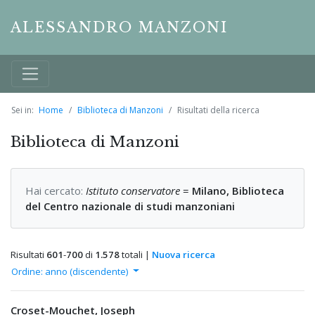
ALESSANDRO MANZONI
Sei in:
Home
Biblioteca di Manzoni
Risultati della ricerca
Biblioteca di Manzoni
Hai cercato:
Istituto conservatore
=
Milano, Biblioteca
del Centro nazionale di studi manzoniani
Risultati
601
-
700
di
1.578
totali |
Nuova ricerca
Ordine: anno (discendente)
Croset-Mouchet, Joseph