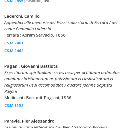
CS.M 2456
[Postillato]
Laderchi, Camillo
Appendici alle memorie del Frizzi sulla storia di Ferrara / del
conte Cammillo Laderchi
Ferrara : Abram Servadio, 1856
CS.M 2461
CS.M 2462
Pagani, Giovanni Battista
Exercitiorum spiritualium series tres: per octiduum ordinatae
omnium christianorum ac potissimum ecclesiasticorum et
religiosorum usui accomodatae / auctore Joanne Baptista
Pagani
Mediolani : Boniardi-Pogliani, 1856
CS.M 1552
Paravia, Pier Alessandro
Lezioni di varia letteratura / di Pier-Alessandro Paravia