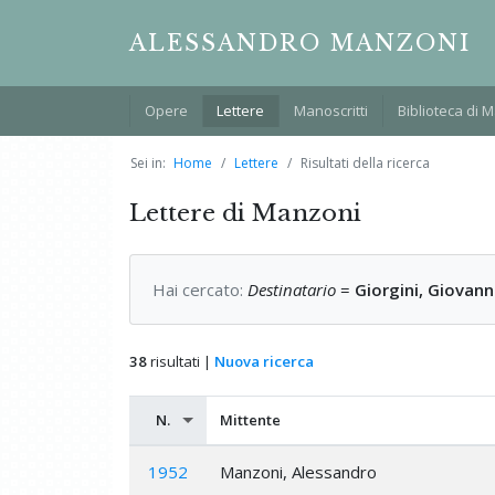
ALESSANDRO MANZONI
Opere
Lettere
Manoscritti
Biblioteca di 
Sei in:
Home
Lettere
Risultati della ricerca
Lettere di Manzoni
Hai cercato:
Destinatario
=
Giorgini, Giovann
38
risultati |
Nuova ricerca
N.
Mittente
1952
Manzoni, Alessandro