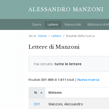
ALESSANDRO MANZONI
Opere
Lettere
Manoscritti
Biblioteca di 
Sei in:
Home
Lettere
Risultati della ricerca
Lettere di Manzoni
Hai cercato:
tutte le lettere
Risultati
301
-
400
di
1.611
totali |
Nuova ricerca
N.
Mittente
301
Manzoni, Alessandro