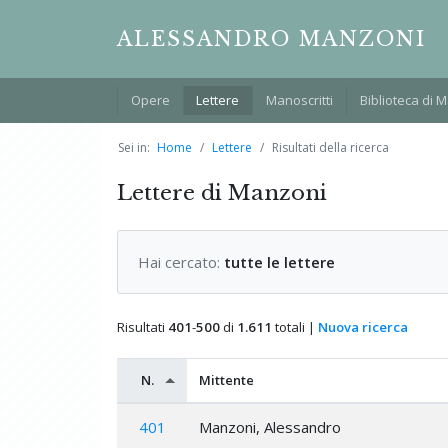
ALESSANDRO MANZONI
Opere
Lettere
Manoscritti
Biblioteca di 
Sei in:
Home
Lettere
Risultati della ricerca
Lettere di Manzoni
Hai cercato:
tutte le lettere
Risultati
401
-
500
di
1.611
totali |
Nuova ricerca
N.
Mittente
401
Manzoni, Alessandro