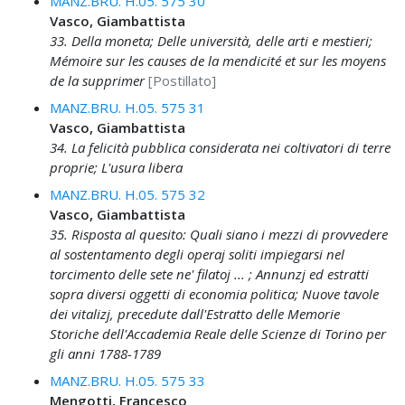
MANZ.BRU. H.05. 575 30
Vasco, Giambattista
33. Della moneta; Delle università, delle arti e mestieri;
Mémoire sur les causes de la mendicité et sur les moyens
de la supprimer
[Postillato]
MANZ.BRU. H.05. 575 31
Vasco, Giambattista
34. La felicità pubblica considerata nei coltivatori di terre
proprie; L'usura libera
MANZ.BRU. H.05. 575 32
Vasco, Giambattista
35. Risposta al quesito: Quali siano i mezzi di provvedere
al sostentamento degli operaj soliti impiegarsi nel
torcimento delle sete ne' filatoj ... ; Annunzj ed estratti
sopra diversi oggetti di economia politica; Nuove tavole
dei vitalizj, precedute dall'Estratto delle Memorie
Storiche dell'Accademia Reale delle Scienze di Torino per
gli anni 1788-1789
MANZ.BRU. H.05. 575 33
Mengotti, Francesco