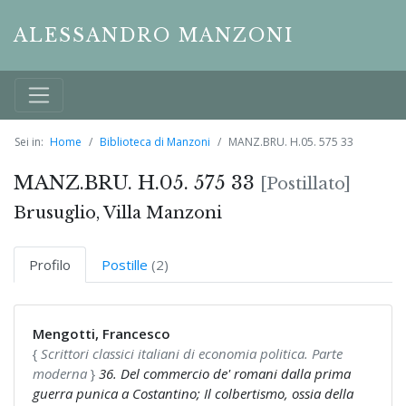
ALESSANDRO MANZONI
Sei in:
Home
Biblioteca di Manzoni
MANZ.BRU. H.05. 575 33
MANZ.BRU. H.05. 575 33
[Postillato]
Brusuglio, Villa Manzoni
Profilo
Postille
(2)
Mengotti, Francesco
{
Scrittori classici italiani di economia politica. Parte
moderna
}
36. Del commercio de' romani dalla prima
guerra punica a Costantino; Il colbertismo, ossia della