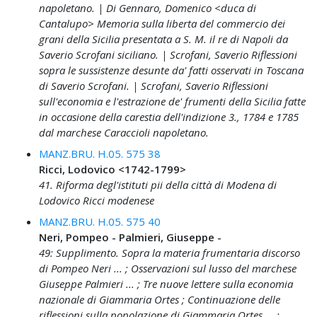
napoletano. | Di Gennaro, Domenico <duca di
Cantalupo> Memoria sulla liberta del commercio dei
grani della Sicilia presentata a S. M. il re di Napoli da
Saverio Scrofani siciliano. | Scrofani, Saverio Riflessioni
sopra le sussistenze desunte da' fatti osservati in Toscana
di Saverio Scrofani. | Scrofani, Saverio Riflessioni
sull'economia e l'estrazione de' frumenti della Sicilia fatte
in occasione della carestia dell'indizione 3., 1784 e 1785
dal marchese Caraccioli napoletano.
MANZ.BRU. H.05. 575 38
Ricci, Lodovico <1742-1799>
41. Riforma degl'istituti pii della città di Modena di
Lodovico Ricci modenese
MANZ.BRU. H.05. 575 40
Neri, Pompeo - Palmieri, Giuseppe -
49: Supplimento. Sopra la materia frumentaria discorso
di Pompeo Neri ... ; Osservazioni sul lusso del marchese
Giuseppe Palmieri ... ; Tre nuove lettere sulla economia
nazionale di Giammaria Ortes ; Continuazione delle
riflessioni sulla popolazione di Giammaria Ortes ... ;