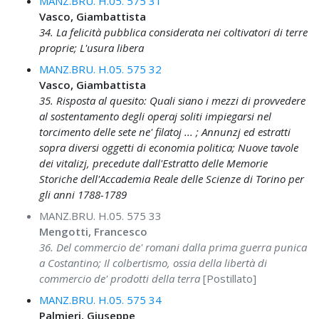
MANZ.BRU. H.05. 575 31
Vasco, Giambattista
34. La felicità pubblica considerata nei coltivatori di terre
proprie; L'usura libera
MANZ.BRU. H.05. 575 32
Vasco, Giambattista
35. Risposta al quesito: Quali siano i mezzi di provvedere
al sostentamento degli operaj soliti impiegarsi nel
torcimento delle sete ne' filatoj ... ; Annunzj ed estratti
sopra diversi oggetti di economia politica; Nuove tavole
dei vitalizj, precedute dall'Estratto delle Memorie
Storiche dell'Accademia Reale delle Scienze di Torino per
gli anni 1788-1789
MANZ.BRU. H.05. 575 33
Mengotti, Francesco
36. Del commercio de' romani dalla prima guerra punica
a Costantino; Il colbertismo, ossia della libertà di
commercio de' prodotti della terra
[Postillato]
MANZ.BRU. H.05. 575 34
Palmieri, Giuseppe