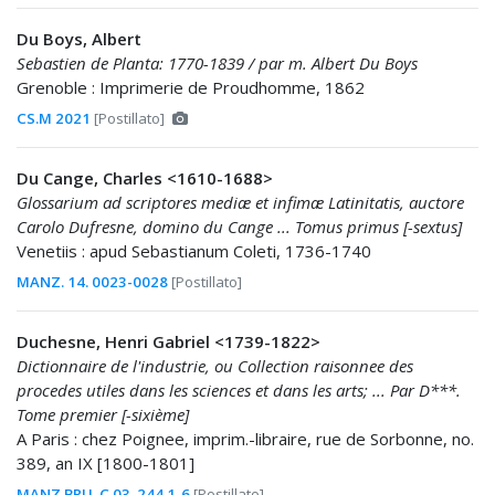
Du Boys, Albert
Sebastien de Planta: 1770-1839 / par m. Albert Du Boys
Grenoble : Imprimerie de Proudhomme, 1862
CS.M 2021
[Postillato]
Du Cange, Charles <1610-1688>
Glossarium ad scriptores mediæ et infimæ Latinitatis, auctore
Carolo Dufresne, domino du Cange ... Tomus primus [-sextus]
Venetiis : apud Sebastianum Coleti, 1736-1740
MANZ. 14. 0023-0028
[Postillato]
Duchesne, Henri Gabriel <1739-1822>
Dictionnaire de l'industrie, ou Collection raisonnee des
procedes utiles dans les sciences et dans les arts; ... Par D***.
Tome premier [-sixième]
A Paris : chez Poignee, imprim.-libraire, rue de Sorbonne, no.
389, an IX [1800-1801]
MANZ.BRU. C.03. 244 1-6
[Postillato]