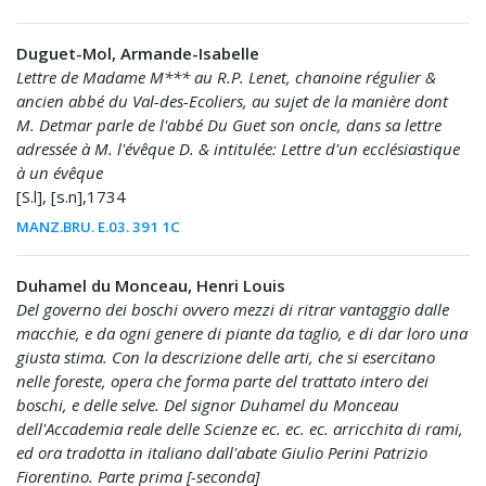
Duguet-Mol, Armande-Isabelle
Lettre de Madame M*** au R.P. Lenet, chanoine régulier &
ancien abbé du Val-des-Ecoliers, au sujet de la manière dont
M. Detmar parle de l'abbé Du Guet son oncle, dans sa lettre
adressée à M. l'évêque D. & intitulée: Lettre d'un ecclésiastique
à un évêque
[S.l], [s.n],1734
MANZ.BRU. E.03. 391 1C
Duhamel du Monceau, Henri Louis
Del governo dei boschi ovvero mezzi di ritrar vantaggio dalle
macchie, e da ogni genere di piante da taglio, e di dar loro una
giusta stima. Con la descrizione delle arti, che si esercitano
nelle foreste, opera che forma parte del trattato intero dei
boschi, e delle selve. Del signor Duhamel du Monceau
dell'Accademia reale delle Scienze ec. ec. ec. arricchita di rami,
ed ora tradotta in italiano dall'abate Giulio Perini Patrizio
Fiorentino. Parte prima [-seconda]