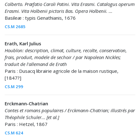
Colberto. Præfatio Caroli Patini. Vita Erasmi. Catalogus operum
Erasmi. Vita Holbenii pictoris Bas. Opera Holbenii. ...
Basileæ : typis Genathianis, 1676
CS.M 2685
Erath, Karl Julius
Houblon: description, climat, culture, recolte, conservation,
frais, produit, modele de sechoir / par Napoleon Nickles;
traduit de l'allemand de Erath
Paris : Dusacq librairie agricole de la maison rustique,
[1847?]
CS.M 299
Erckmann-Chatrian
Contes et romans populaires / Erckmann-Chatrian; illustrés par
Théophile Schuler... [et al.]
Paris : Hetzel, 1867
CS.M 624