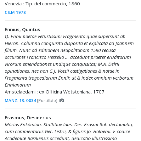
Venezia : Tip. del commercio, 1860
CS.M 1978
Ennius, Quintus
Q. Ennii poetae vetustissimi Fragmenta quae supersunt ab
Hieron. Columna conquisita disposita et explicata ad Joannem
filium. Nunc ad editionem neapolitanam 1590 recusa
accurante Francisco Hesselio ... accedunt praeter eruditorum
virorum emendationes undique conquisitas; M.A. Delrii
opinationes, nec non G.J. Vossii castigationes & notae in
Fragmenta tragoediarum Ennii; ut & index omnium verborum
Ennianorum
Amstelaedami : ex Officina Wetsteniana, 1707
MANZ. 13. 0034
[Postillato]
Erasmus, Desiderius
Mōrias Enkōmion. Stultitiae laus. Des. Erasmi Rot. declamatio,
cum commentariis Ger. Listrii, & figuris Jo. Holbenii. E codice
Academiæ Basiliensis accedunt, dedicatio illustrissimo