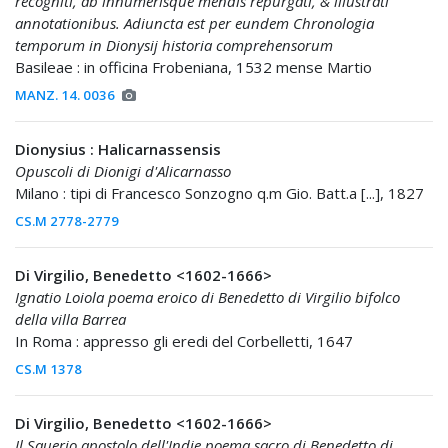
recogniti, ab innumerisque mendis repurgati, & illustrati
annotationibus. Adiuncta est per eundem Chronologia
temporum in Dionysij historia comprehensorum
Basileae : in officina Frobeniana, 1532 mense Martio
MANZ. 14. 0036
Dionysius : Halicarnassensis
Opuscoli di Dionigi d'Alicarnasso
Milano : tipi di Francesco Sonzogno q.m Gio. Batt.a [...], 1827
CS.M 2778-2779
Di Virgilio, Benedetto <1602-1666>
Ignatio Loiola poema eroico di Benedetto di Virgilio bifolco
della villa Barrea
In Roma : appresso gli eredi del Corbelletti, 1647
CS.M 1378
Di Virgilio, Benedetto <1602-1666>
Il Sauerio apostolo dell'Indie poema sacro di Benedetto di