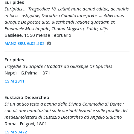
Euripides
Euripidis ... Tragoediae 18. Latinè nunc denuò editae, ac multis
in locis castigatae, Dorotheo Camillo interprete. ... Adiecimus
quoque De poetae uita, & scribendi ratione quaedam ex
Emanuele Moschopulo, Thoma Magistro, Suida, alijs
Basileae, 1550 mense Februario
MANZ.BRU. G.02. 502
Euripides
Tragedie d'Euripide / tradotte da Giuseppe De Spuches
Napoli : G.Palma, 1871
CS.M 2811
Eustazio Dicearcheo
Di un antico testo a penna della Divina Commedia di Dante :
con alcune annotazioni su le varianti lezioni e sulle postille del
medesimolettera di Eustazio Dicearcheo ad Angelio Sidicino
Roma : Fulgoni, 1801
CS.M 594 /2