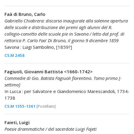
Faà di Bruno, Carlo
Gabriello Chiabrera: discorso inaugurale alla solenne apertura
delle scuole e distribuzione dei premi agli alunni del R.
collegio-convitto delle scuole pie in Savona / letto dal prof. di
rettorica P. Carlo Faa' Di Bruno, il giorno 9 dicembre 1859
Savona : Luigi Sambolino, [1859?]
CS.M 2458
Fagiuoli, Giovanni Battista <1660-1742>
Commedie di Gio. Batista Fagiuoli fiorentino. Tomo primo [-
settimo]
In Lucca : per Salvatore e Giandomenico Marescandoli, 1734-
1738
CS.M 1355-1361
[Postillato]
Faieti, Luigi
Poesie drammatiche / del sacerdote Luigi Fajeti