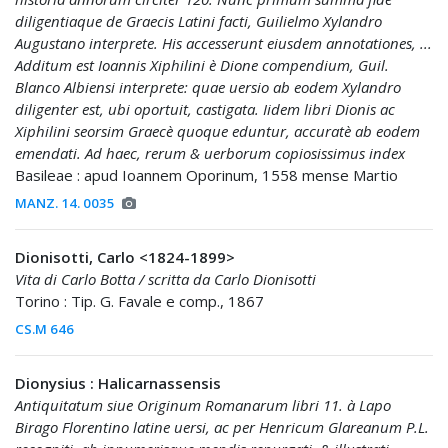
diligentiaque de Graecis Latini facti, Guilielmo Xylandro
Augustano interprete. His accesserunt eiusdem annotationes, ...
Additum est Ioannis Xiphilini è Dione compendium, Guil.
Blanco Albiensi interprete: quae uersio ab eodem Xylandro
diligenter est, ubi oportuit, castigata. Iidem libri Dionis ac
Xiphilini seorsim Graecè quoque eduntur, accuratè ab eodem
emendati. Ad haec, rerum & uerborum copiosissimus index
Basileae : apud Ioannem Oporinum, 1558 mense Martio
MANZ. 14. 0035
Dionisotti, Carlo <1824-1899>
Vita di Carlo Botta / scritta da Carlo Dionisotti
Torino : Tip. G. Favale e comp., 1867
CS.M 646
Dionysius : Halicarnassensis
Antiquitatum siue Originum Romanarum libri 11. à Lapo
Birago Florentino latine uersi, ac per Henricum Glareanum P.L.