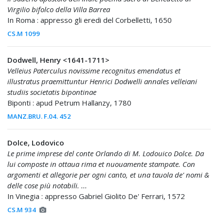
Virgilio bifolco della Villa Barrea
In Roma : appresso gli eredi del Corbelletti, 1650
CS.M 1099
Dodwell, Henry <1641-1711>
Velleius Paterculus novissime recognitus emendatus et
illustratus praemittuntur Henrici Dodwelli annales velleiani
studiis societatis bipontinae
Biponti : apud Petrum Hallanzy, 1780
MANZ.BRU. F.04. 452
Dolce, Lodovico
Le prime imprese del conte Orlando di M. Lodouico Dolce. Da
lui composte in ottaua rima et nuouamente stampate. Con
argomenti et allegorie per ogni canto, et una tauola de' nomi &
delle cose più notabili. ...
In Vinegia : appresso Gabriel Giolito De' Ferrari, 1572
CS.M 934