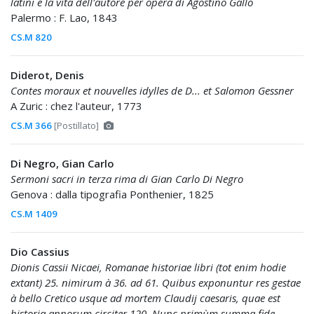
latini e la vita dell'autore per opera di Agostino Gallo
Palermo : F. Lao, 1843
CS.M 820
Diderot, Denis
Contes moraux et nouvelles idylles de D... et Salomon Gessner
A Zuric : chez l'auteur, 1773
CS.M 366
[Postillato]
Di Negro, Gian Carlo
Sermoni sacri in terza rima di Gian Carlo Di Negro
Genova : dalla tipografia Ponthenier, 1825
CS.M 1409
Dio Cassius
Dionis Cassii Nicaei, Romanae historiae libri (tot enim hodie
extant) 25. nimirum à 36. ad 61. Quibus exponuntur res gestae
à bello Cretico usque ad mortem Claudij caesaris, quae est
historia annorum circiter 120. Nunc primùm summa fide