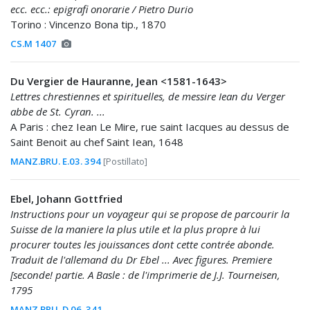
ecc. ecc.: epigrafi onorarie / Pietro Durio
Torino : Vincenzo Bona tip., 1870
CS.M 1407
Du Vergier de Hauranne, Jean <1581-1643>
Lettres chrestiennes et spirituelles, de messire Iean du Verger
abbe de St. Cyran. ...
A Paris : chez Iean Le Mire, rue saint Iacques au dessus de
Saint Benoit au chef Saint Iean, 1648
MANZ.BRU. E.03. 394
[Postillato]
Ebel, Johann Gottfried
Instructions pour un voyageur qui se propose de parcourir la
Suisse de la maniere la plus utile et la plus propre à lui
procurer toutes les jouissances dont cette contrée abonde.
Traduit de l'allemand du Dr Ebel ... Avec figures. Premiere
[seconde! partie. A Basle : de l'imprimerie de J.J. Tourneisen,
1795
MANZ.BRU. D.06. 341