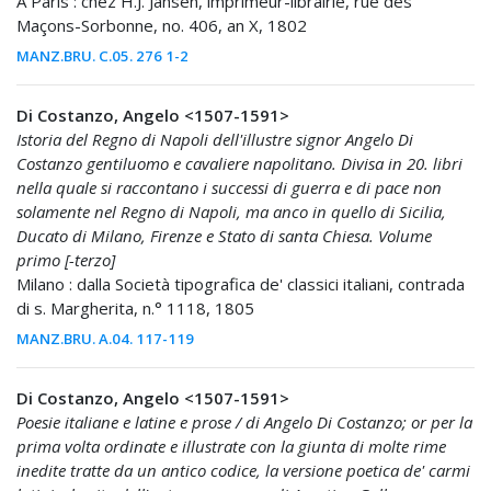
A Paris : chez H.J. Jansen, imprimeur-librairie, rue des
Maçons-Sorbonne, no. 406, an X, 1802
MANZ.BRU. C.05. 276 1-2
Di Costanzo, Angelo <1507-1591>
Istoria del Regno di Napoli dell'illustre signor Angelo Di
Costanzo gentiluomo e cavaliere napolitano. Divisa in 20. libri
nella quale si raccontano i successi di guerra e di pace non
solamente nel Regno di Napoli, ma anco in quello di Sicilia,
Ducato di Milano, Firenze e Stato di santa Chiesa. Volume
primo [-terzo]
Milano : dalla Società tipografica de' classici italiani, contrada
di s. Margherita, n.° 1118, 1805
MANZ.BRU. A.04. 117-119
Di Costanzo, Angelo <1507-1591>
Poesie italiane e latine e prose / di Angelo Di Costanzo; or per la
prima volta ordinate e illustrate con la giunta di molte rime
inedite tratte da un antico codice, la versione poetica de' carmi