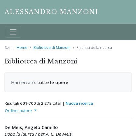
ALESSANDRO MANZONI
Sei in:
Home
Biblioteca di Manzoni
Risultati della ricerca
Biblioteca di Manzoni
Hai cercato:
tutte le opere
Risultati
601
-
700
di
2.278
totali |
Nuova ricerca
Ordine: autore
De Meis, Angelo Camillo
Dopo la laurea / per A. C. De Meis