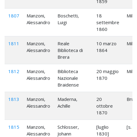
1859
1807
Manzoni,
Boschetti,
18
Mila
Alessandro
Luigi
settembre
1860
1811
Manzoni,
Reale
10 marzo
Mila
Alessandro
Biblioteca di
1864
Brera
1812
Manzoni,
Biblioteca
20 maggio
Mila
Alessandro
Nazionale
1870
Braidense
1813
Manzoni,
Maderna,
20
Brus
Alessandro
Achille
ottobre
1870
1815
Manzoni,
Schlosser,
[luglio
[s. l.]
Alessandro
Johann
1830]