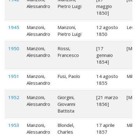
Alessandro
Pietro Luigi
maggio
1850]
1945
Manzoni,
Manzoni,
12 agosto
Lesa
Alessandro
Pietro Luigi
1850
1950
Manzoni,
Rossi,
[17
[Mila
Alessandro
Francesco
gennaio
1854]
1951
Manzoni,
Fusi, Paolo
14 agosto
Mila
Alessandro
1855
1952
Manzoni,
Giorgini,
[21 marzo
[Mila
Alessandro
Giovanni
1856]
Battista
1953
Manzoni,
Blondel,
17 aprile
Mila
Alessandro
Charles
1857