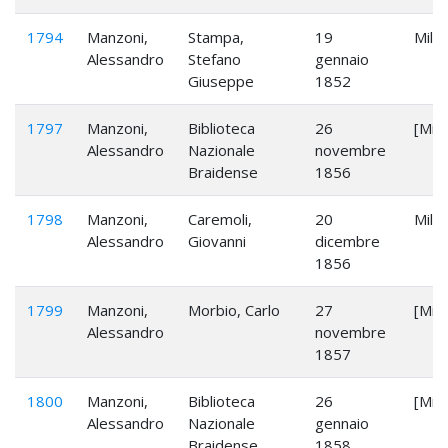
1794
Manzoni,
Stampa,
19
Mila
Alessandro
Stefano
gennaio
Giuseppe
1852
1797
Manzoni,
Biblioteca
26
[Mila
Alessandro
Nazionale
novembre
Braidense
1856
1798
Manzoni,
Caremoli,
20
Mila
Alessandro
Giovanni
dicembre
1856
1799
Manzoni,
Morbio, Carlo
27
[Mila
Alessandro
novembre
1857
1800
Manzoni,
Biblioteca
26
[Mila
Alessandro
Nazionale
gennaio
Braidense
1858