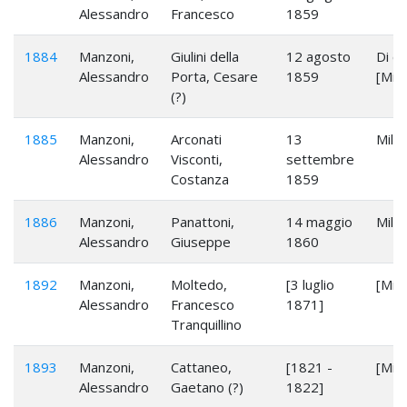
Alessandro
Francesco
1859
1884
Manzoni,
Giulini della
12 agosto
Di c
Alessandro
Porta, Cesare
1859
[Mila
(?)
1885
Manzoni,
Arconati
13
Mila
Alessandro
Visconti,
settembre
Costanza
1859
1886
Manzoni,
Panattoni,
14 maggio
Mila
Alessandro
Giuseppe
1860
1892
Manzoni,
Moltedo,
[3 luglio
[Mila
Alessandro
Francesco
1871]
Tranquillino
1893
Manzoni,
Cattaneo,
[1821 -
[Mila
Alessandro
Gaetano (?)
1822]