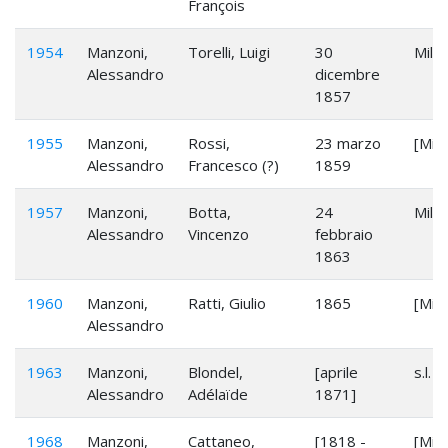
François
1954
Manzoni,
Torelli, Luigi
30
Mila
Alessandro
dicembre
1857
1955
Manzoni,
Rossi,
23 marzo
[Mila
Alessandro
Francesco (?)
1859
1957
Manzoni,
Botta,
24
Mila
Alessandro
Vincenzo
febbraio
1863
1960
Manzoni,
Ratti, Giulio
1865
[Mila
Alessandro
1963
Manzoni,
Blondel,
[aprile
s.l.
Alessandro
Adélaïde
1871]
1968
Manzoni,
Cattaneo,
[1818 -
[Mila