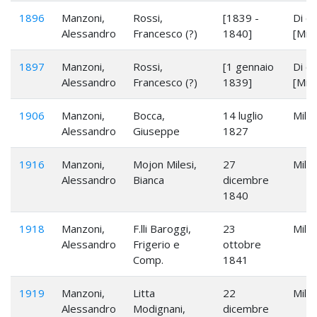
1896
Manzoni,
Rossi,
[1839 -
Di c
Alessandro
Francesco (?)
1840]
[Mila
1897
Manzoni,
Rossi,
[1 gennaio
Di c
Alessandro
Francesco (?)
1839]
[Mila
1906
Manzoni,
Bocca,
14 luglio
Mila
Alessandro
Giuseppe
1827
1916
Manzoni,
Mojon Milesi,
27
Mila
Alessandro
Bianca
dicembre
1840
1918
Manzoni,
F.lli Baroggi,
23
Mila
Alessandro
Frigerio e
ottobre
Comp.
1841
1919
Manzoni,
Litta
22
Mila
Alessandro
Modignani,
dicembre