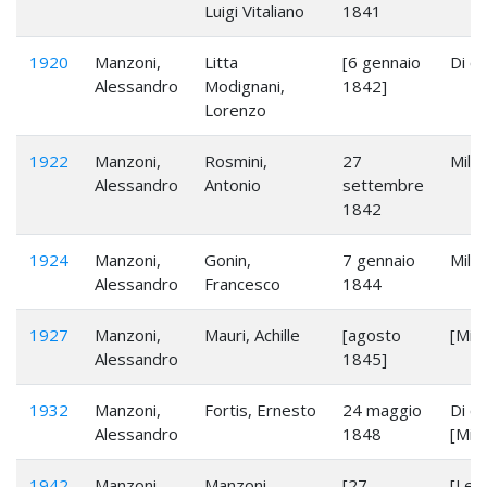
Luigi Vitaliano
1841
1920
Manzoni,
Litta
[6 gennaio
Di c
Alessandro
Modignani,
1842]
Lorenzo
1922
Manzoni,
Rosmini,
27
Mila
Alessandro
Antonio
settembre
1842
1924
Manzoni,
Gonin,
7 gennaio
Mila
Alessandro
Francesco
1844
1927
Manzoni,
Mauri, Achille
[agosto
[Mila
Alessandro
1845]
1932
Manzoni,
Fortis, Ernesto
24 maggio
Di c
Alessandro
1848
[Mila
1942
Manzoni,
Manzoni,
[27
[Les