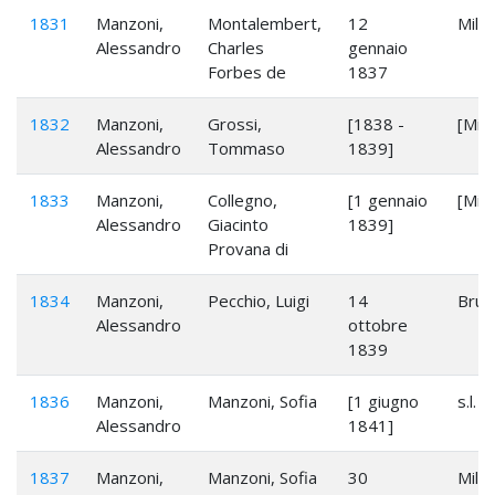
1831
Manzoni,
Montalembert,
12
Mila
Alessandro
Charles
gennaio
Forbes de
1837
1832
Manzoni,
Grossi,
[1838 -
[Mila
Alessandro
Tommaso
1839]
1833
Manzoni,
Collegno,
[1 gennaio
[Mila
Alessandro
Giacinto
1839]
Provana di
1834
Manzoni,
Pecchio, Luigi
14
Brus
Alessandro
ottobre
1839
1836
Manzoni,
Manzoni, Sofia
[1 giugno
s.l.
Alessandro
1841]
1837
Manzoni,
Manzoni, Sofia
30
Mila