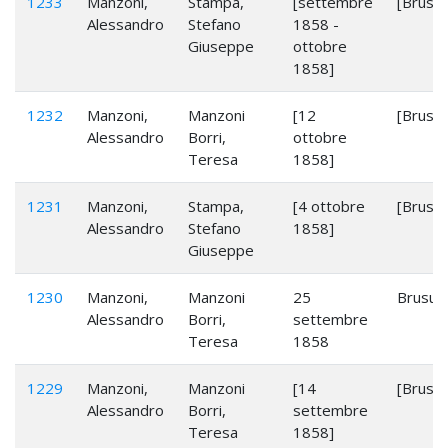
1233
Manzoni,
Stampa,
[settembre
[Brusug
Alessandro
Stefano
1858 -
Giuseppe
ottobre
1858]
1232
Manzoni,
Manzoni
[12
[Brusug
Alessandro
Borri,
ottobre
Teresa
1858]
1231
Manzoni,
Stampa,
[4 ottobre
[Brusug
Alessandro
Stefano
1858]
Giuseppe
1230
Manzoni,
Manzoni
25
Brusugl
Alessandro
Borri,
settembre
Teresa
1858
1229
Manzoni,
Manzoni
[14
[Brusug
Alessandro
Borri,
settembre
Teresa
1858]