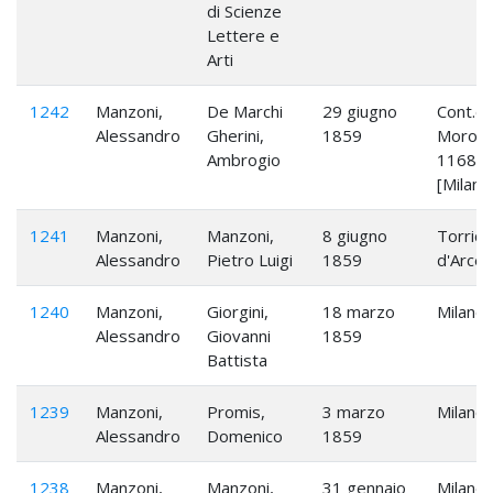
di Scienze
Lettere e
Arti
1242
Manzoni,
De Marchi
29 giugno
Cont.da
Alessandro
Gherini,
1859
Moron
Ambrogio
1168
[Milano
1241
Manzoni,
Manzoni,
8 giugno
Torrice
Alessandro
Pietro Luigi
1859
d'Arcel
1240
Manzoni,
Giorgini,
18 marzo
Milano
Alessandro
Giovanni
1859
Battista
1239
Manzoni,
Promis,
3 marzo
Milano
Alessandro
Domenico
1859
1238
Manzoni,
Manzoni,
31 gennaio
Milano