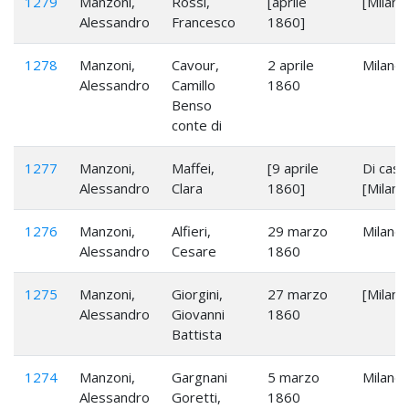
1279
Manzoni,
Rossi,
[aprile
[Milano
Alessandro
Francesco
1860]
1278
Manzoni,
Cavour,
2 aprile
Milano
Alessandro
Camillo
1860
Benso
conte di
1277
Manzoni,
Maffei,
[9 aprile
Di casa
Alessandro
Clara
1860]
[Milano
1276
Manzoni,
Alfieri,
29 marzo
Milano
Alessandro
Cesare
1860
1275
Manzoni,
Giorgini,
27 marzo
[Milano
Alessandro
Giovanni
1860
Battista
1274
Manzoni,
Gargnani
5 marzo
Milano
Alessandro
Goretti,
1860