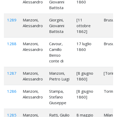
Alessandro
Giovanni
1860
Battista
1289
Manzoni,
Giorgini,
[11
Brusugl
Alessandro
Giovanni
ottobre
Battista
1862]
1288
Manzoni,
Cavour,
17 luglio
Brusugl
Alessandro
Camillo
1860
Benso
conte di
1287
Manzoni,
Manzoni,
[8 giugno
[Torino
Alessandro
Pietro Luigi
1860]
1286
Manzoni,
Stampa,
[8 giugno
Torino
Alessandro
Stefano
1860]
Giuseppe
1285
Manzoni,
Ratti, Giulio
8 maggio
Milano