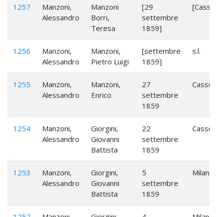
1257
Manzoni,
Manzoni
[29
[Casso
Alessandro
Borri,
settembre
Teresa
1859]
1256
Manzoni,
Manzoni,
[settembre
s.l.
Alessandro
Pietro Luigi
1859]
1255
Manzoni,
Manzoni,
27
Cassol
Alessandro
Enrico
settembre
1859
1254
Manzoni,
Giorgini,
22
Cassol
Alessandro
Giovanni
settembre
Battista
1859
1253
Manzoni,
Giorgini,
5
Milano
Alessandro
Giovanni
settembre
Battista
1859
1252
Manzoni,
Giorgini,
4
Milano