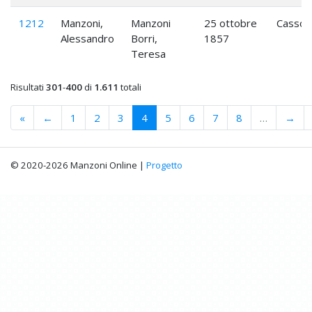
1212
Manzoni,
Manzoni
25 ottobre
Cassol
Alessandro
Borri,
1857
Teresa
Risultati
301
-
400
di
1.611
totali
«
←
1
2
3
4
5
6
7
8
…
→
© 2020-2026 Manzoni Online |
Progetto