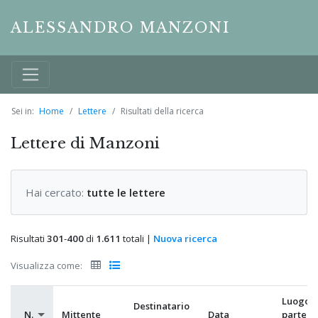
ALESSANDRO MANZONI
Sei in:
Home
Lettere
Risultati della ricerca
Lettere di Manzoni
Hai cercato:
tutte le lettere
Risultati
301
-
400
di
1.611
totali |
Nuova ricerca
Visualizza come:
Luogo d
Destinatario
N.
Mittente
Data
partenz