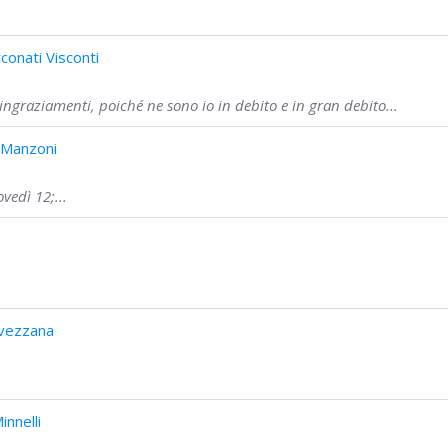
onati Visconti
ingraziamenti, poiché ne sono io in debito e in gran debito...
 Manzoni
vedì 12;...
Avezzana
nnelli