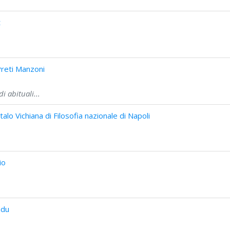
t
Preti Manzoni
i abituali...
lo Vichiana di Filosofia nazionale di Napoli
io
ndu