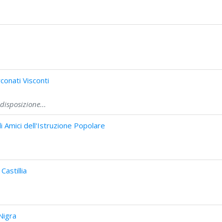
onati Visconti
disposizione...
 Amici dell'Istruzione Popolare
astillia
Nigra