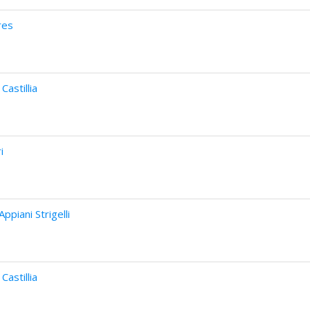
res
astillia
i
piani Strigelli
astillia