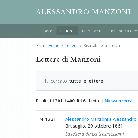
ALESSANDRO MANZONI
Opere
Lettere
Manoscritti
Biblioteca di 
Sei in:
Home
Lettere
Risultati della ricerca
Lettere di Manzoni
Hai cercato:
tutte le lettere
Risultati
1.301
-
1.400
di
1.611
totali |
Nuova ricerca
N. 1321
Alessandro Manzoni a Alessandro
Brusuglio, 29 ottobre 1861
La lettera da Lei trasmessami