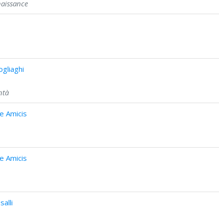
naissance
gliaghi
ntà
e Amicis
e Amicis
alli