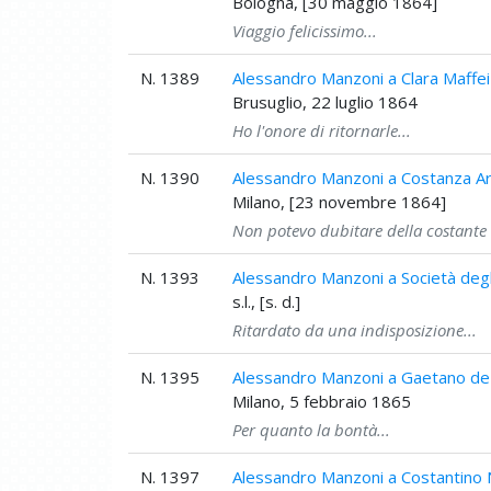
Bologna, [30 maggio 1864]
Viaggio felicissimo...
N. 1389
Alessandro Manzoni a Clara Maffei
Brusuglio, 22 luglio 1864
Ho l'onore di ritornarle...
N. 1390
Alessandro Manzoni a Costanza Arc
Milano, [23 novembre 1864]
Non potevo dubitare della costante 
N. 1393
Alessandro Manzoni a Società degli
s.l., [s. d.]
Ritardato da una indisposizione...
N. 1395
Alessandro Manzoni a Gaetano de C
Milano, 5 febbraio 1865
Per quanto la bontà...
N. 1397
Alessandro Manzoni a Costantino 