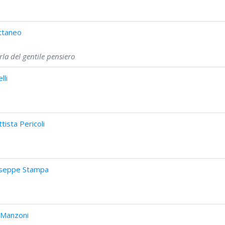
ttaneo
a del gentile pensiero
lli
ista Pericoli
useppe Stampa
 Manzoni