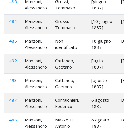
486
Manzoni,
Grossi,
[giugno
[Mi
Alessandro
Tommaso
1837]
484
Manzoni,
Grossi,
[10 giugno
[Mi
Alessandro
Tommaso
1837]
485
Manzoni,
Non
18 giugno
Bru
Alessandro
identificato
1837
492
Manzoni,
Cattaneo,
[luglio
[Br
Alessandro
Gaetano
1837]
493
Manzoni,
Cattaneo,
[agosto
[Br
Alessandro
Gaetano
1837]
487
Manzoni,
Confalonieri,
6 agosto
Bru
Alessandro
Federico
1837
488
Manzoni,
Mazzetti,
6 agosto
Bru
Alessandro
Antonio
1837