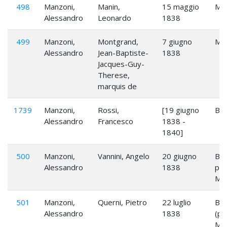
498
Manzoni,
Manin,
15 maggio
Mil
Alessandro
Leonardo
1838
499
Manzoni,
Montgrand,
7 giugno
Mil
Alessandro
Jean-Baptiste-
1838
Jacques-Guy-
Therese,
marquis de
1739
Manzoni,
Rossi,
[19 giugno
Bru
Alessandro
Francesco
1838 -
1840]
500
Manzoni,
Vannini, Angelo
20 giugno
Bru
Alessandro
1838
pr
Mil
501
Manzoni,
Querni, Pietro
22 luglio
Bru
Alessandro
1838
(pr
Mil