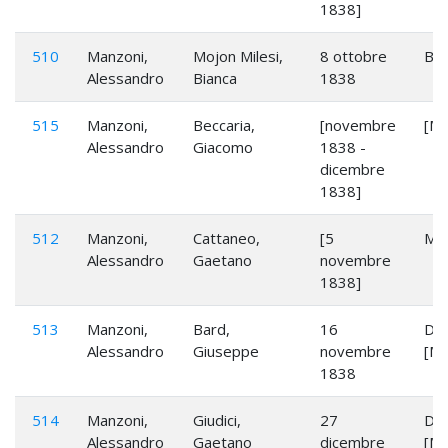
1838]
510
Manzoni,
Mojon Milesi,
8 ottobre
Bru
Alessandro
Bianca
1838
515
Manzoni,
Beccaria,
[novembre
[Mi
Alessandro
Giacomo
1838 -
dicembre
1838]
512
Manzoni,
Cattaneo,
[5
Mil
Alessandro
Gaetano
novembre
1838]
513
Manzoni,
Bard,
16
Di 
Alessandro
Giuseppe
novembre
[MI
1838
514
Manzoni,
Giudici,
27
Di 
Alessandro
Gaetano
dicembre
[Mi