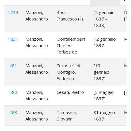
1734
Manzoni,
Rossi,
[5 gennaio
Di 
Alessandro
Francesco (?)
1837 -
[Mi
1838]
1831
Manzoni,
Montalembert,
12 gennaio
Mil
Alessandro
Charles
1837
Forbes de
481
Manzoni,
Cocastelli di
[19
Mil
Alessandro
Montiglio,
gennaio
Federico
1837]
482
Manzoni,
Cesati, Pietro
[5 maggio
[Br
Alessandro
1837]
483
Manzoni,
Tamassia,
31 maggio
Mil
Alessandro
Giovanni
1837